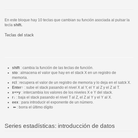
En este bloque hay 10 teclas que cambian su función asociada al pulsar la
tecla
shift.
Teclas del stack
shift
: cambia la función de las teclas de función.
sto
: almacena el valor que hay en el stack X en un registro de
memoria.
rcl
: recupera el valor de un registro de memoria y lo deja en el satck X.
Enter↑
: sube el stack pasando el nivel X al Y, el Y al Z y el Z al T.
x<>y
: intercambia los valores de los niveles X e Y del stack.
r↓
: baja el stack pasando el nivel T al Z, el Z al Y y el Y al X.
eex
: para introducir el exponente de un número.
⬅︎ : borra el último dígito
Series estadísticas: introducción de datos