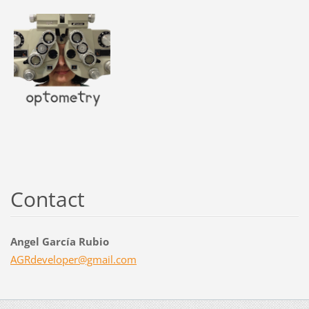
Contact
Angel García Rubio
AGRdevel
oper@gma
il.com